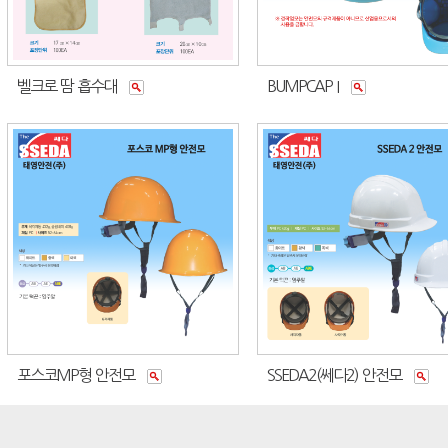
벨크로 땀 흡수대
BUMPCAP I
포스코MP형 안전모
SSEDA2(쎄다2) 안전모