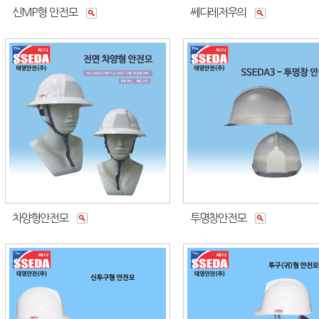
신MP형 안전모
쎄다레저우의
차양형안전모
투명창안전모