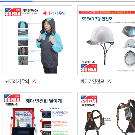
쎄다레저우의
쎄다7 안전모