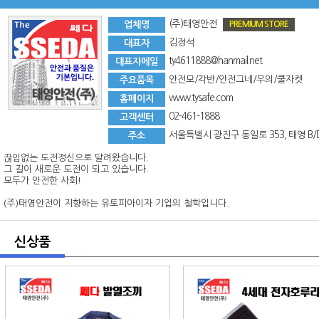
(주)태영안전
업체명
PREMIUM STORE
김정석
대표자
ty4611888@hanmail.net
대표자메일
안전모/각반/안전그네/우의/쿨자켓
주요품목
www.tysafe.com
홈페이지
02-461-1888
고객센터
서울특별시 광진구 동일로 353, 태영 B/
주소
끊임없는 도전정신으로 달려왔습니다.
그 길이 새로운 도전이 되고 있습니다.
모두가 안전한 사회!
(주)태영안전이 지향하는 유토피아이자 기업의 철학입니다.
신상품