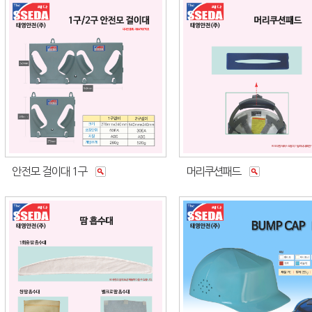
안전모 걸이대 1구
머리쿠션패드