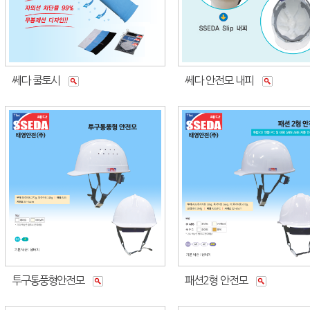
쎄다 쿨토시
쎄다 안전모 내피
투구통풍형안전모
패션2형 안전모