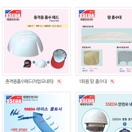
충격용흡수패드(작업모내피)
1회용 땀 흡수대