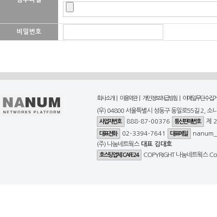
비밀번호
|
|
|
회사소개
이용약관
개인정보취급방침
이메일무단수집
(우) 04800 서울특별시 성동구 동일로55길 2, 소
888-87-00376
제 
사업자번호
통신판매번호
02-3394-7641
nanum_
대표전화
대표메일
(주) 나눔네트웍스
대표 김대호
COPYRIGHT 나눔네트웍스 Corp.
호스팅업체 : CAFE24